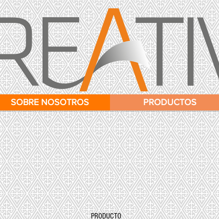
SOBRE NOSOTROS
PRODUCTOS
PRODUCTO