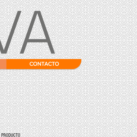
CONTACTO
PRODUCTO