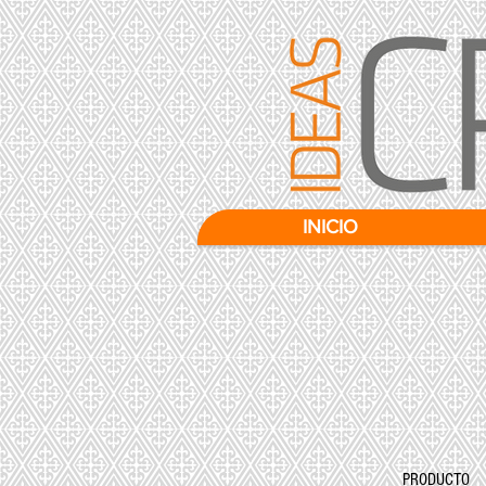
INICIO
PRODUCTO